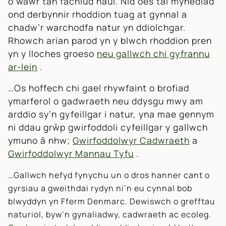
o wawr tan fachlud haul. Nid oes tâl mynediad
ond derbynnir rhoddion tuag at gynnal a
chadw’r warchodfa natur yn ddiolchgar.
Rhowch arian parod yn y blwch rhoddion pren
yn y lloches groeso
neu gallwch chi gyfrannu
ar-lein
.
…Os hoffech chi gael rhywfaint o brofiad
ymarferol o gadwraeth neu ddysgu mwy am
arddio sy’n gyfeillgar i natur, yna mae gennym
ni ddau grŵp gwirfoddoli cyfeillgar y gallwch
ymuno â nhw;
Gwirfoddolwyr Cadwraeth
a
Gwirfoddolwyr Mannau Tyfu
.
…Gallwch hefyd fynychu un o dros hanner cant o
gyrsiau a gweithdai rydyn ni’n eu cynnal bob
blwyddyn yn Fferm Denmarc. Dewiswch o grefftau
naturiol, byw’n gynaliadwy, cadwraeth ac ecoleg.