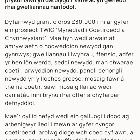
prysur iawn yn datblygu’r safle ac yn gwneud
rhai gwelliannau hanfodol.
Dyfarnwyd grant o dros £30,000 i ni ar gyfer
ein prosiect TWIG ‘Mynediad i Goetiroedd a
Chynhwysiant’. Mae hyn wedi arwain at
amrywiaeth o nodweddion newydd gan
gynnwys; gwelliannau i lwybrau, ffensio, adfer
yr hen lôn werdd, seddi newydd, man chwarae
coetir, arwyddion newydd, paneli dehongli
newydd yn y lloches groeso, mosaig fawr â
thema coetir, sawl mosaig llai ac wedi
caniatáu inni brynu rhai offer a chyfarpar
defnyddiol.
Mae’r cyllid hefyd wedi ein galluogi i ddod ag
arbenigwyr lleol i mewn ar gyfer cyngor
coetiroedd, arolwg diogelwch coed cyflawn, a