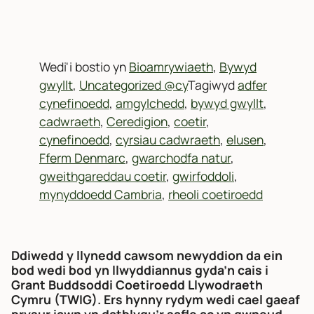
Wedi'i bostio yn
Bioamrywiaeth
,
Bywyd
gwyllt
,
Uncategorized @cy
Tagiwyd
adfer
cynefinoedd
,
amgylchedd
,
bywyd gwyllt
,
cadwraeth
,
Ceredigion
,
coetir
,
cynefinoedd
,
cyrsiau cadwraeth
,
elusen
,
Fferm Denmarc
,
gwarchodfa natur
,
gweithgareddau coetir
,
gwirfoddoli
,
mynyddoedd Cambria
,
rheoli coetiroedd
Ddiwedd y llynedd cawsom newyddion da ein
bod wedi bod yn llwyddiannus gyda’n cais i
Grant Buddsoddi Coetiroedd Llywodraeth
Cymru (TWIG). Ers hynny rydym wedi cael gaeaf