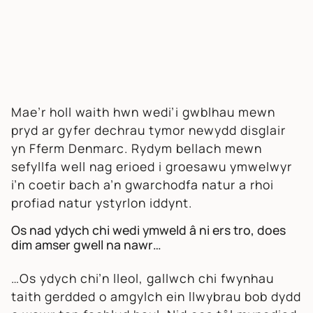
Mae’r holl waith hwn wedi’i gwblhau mewn
pryd ar gyfer dechrau tymor newydd disglair
yn Fferm Denmarc. Rydym bellach mewn
sefyllfa well nag erioed i groesawu ymwelwyr
i’n coetir bach a’n gwarchodfa natur a rhoi
profiad natur ystyrlon iddynt.
Os nad ydych chi wedi ymweld â ni ers tro, does
dim amser gwell na nawr…
…Os ydych chi’n lleol, gallwch chi fwynhau
taith gerdded o amgylch ein llwybrau bob dydd