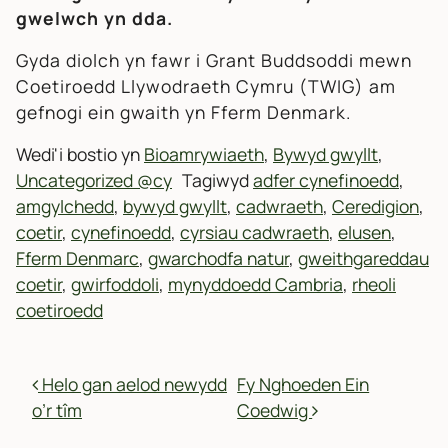
gwelwch yn dda.
Gyda diolch yn fawr i Grant Buddsoddi mewn
Coetiroedd Llywodraeth Cymru (TWIG) am
gefnogi ein gwaith yn Fferm Denmark.
Wedi'i bostio yn
Bioamrywiaeth
,
Bywyd gwyllt
,
Uncategorized @cy
Tagiwyd
adfer cynefinoedd
,
amgylchedd
,
bywyd gwyllt
,
cadwraeth
,
Ceredigion
,
coetir
,
cynefinoedd
,
cyrsiau cadwraeth
,
elusen
,
Fferm Denmarc
,
gwarchodfa natur
,
gweithgareddau
coetir
,
gwirfoddoli
,
mynyddoedd Cambria
,
rheoli
coetiroedd
MORDWYO POSTIADAU
Helo gan aelod newydd
Fy Nghoeden Ein
o’r tîm
Coedwig