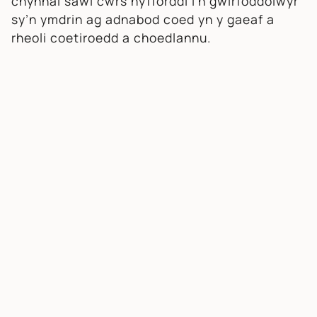
chynnal sawl cwrs hyfforddi i’n gwirfoddolwyr
sy’n ymdrin ag adnabod coed yn y gaeaf a
rheoli coetiroedd a choedlannu.