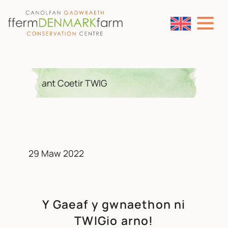
PRIF LYWIO
Neidio i'r cynnwys
29 Maw 2022
Y Gaeaf y gwnaethon ni
TWIGio arno!