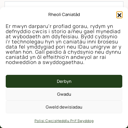
Rheoli Caniatâd
E-bost
*
Er mwyn darparu'r profiad gorau, rydym yn
defnyddio cwcis i storio a/neu gael mynediad
Gwefan
at wybodaeth am ddyfeisiau. Bydd cydsynio
i'r technolegau hyn yn caniatáu inni brosesu
data fel ymddygiad pori neu IDau unigryw ar y
wefan hon. Gall peidio â chydsynio neu dynnu
caniatâd yn ôl effeithio'n andwyol ar rai
nodweddion a swyddogaethau.
Derbyn
Gwadu
Gweld dewisiadau
Polisi Cwcis
Heddlu Prif Swyddog