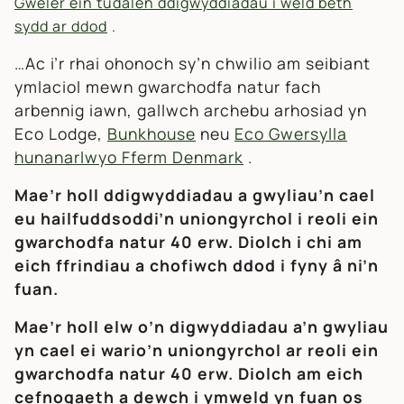
Gweler ein tudalen ddigwyddiadau i weld beth
sydd ar ddod
.
…Ac i’r rhai ohonoch sy’n chwilio am seibiant
ymlaciol mewn gwarchodfa natur fach
arbennig iawn, gallwch archebu arhosiad yn
Eco Lodge,
Bunkhouse
neu
Eco Gwersylla
hunanarlwyo Fferm Denmark
.
Mae’r holl ddigwyddiadau a gwyliau’n cael
eu hailfuddsoddi’n uniongyrchol i reoli ein
gwarchodfa natur 40 erw. Diolch i chi am
eich ffrindiau a chofiwch ddod i fyny â ni’n
fuan.
Mae’r holl elw o’n digwyddiadau a’n gwyliau
yn cael ei wario’n uniongyrchol ar reoli ein
gwarchodfa natur 40 erw. Diolch am eich
cefnogaeth a dewch i ymweld yn fuan os