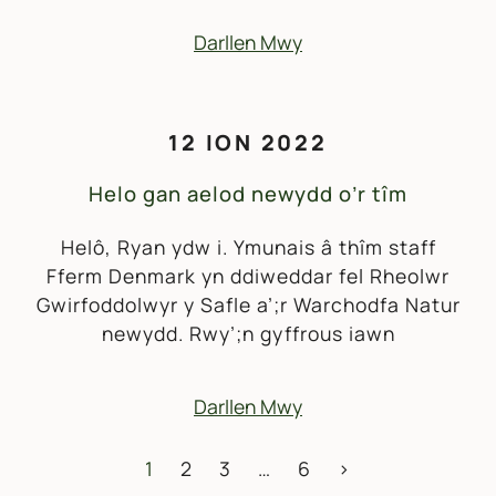
Darllen Mwy
12 ION 2022
Helo gan aelod newydd o’r tîm
Helô, Ryan ydw i. Ymunais â thîm staff
Fferm Denmark yn ddiweddar fel Rheolwr
Gwirfoddolwyr y Safle a’;r Warchodfa Natur
newydd. Rwy’;n gyffrous iawn
Darllen Mwy
MORDWYO POSTIADAU
1
2
3
…
6
>