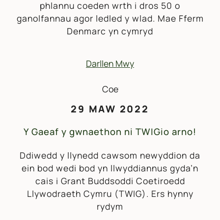
phlannu coeden wrth i dros 50 o
ganolfannau agor ledled y wlad. Mae Fferm
Denmarc yn cymryd
Darllen Mwy
29 MAW 2022
Y Gaeaf y gwnaethon ni TWIGio arno!
Ddiwedd y llynedd cawsom newyddion da
ein bod wedi bod yn llwyddiannus gyda’n
cais i Grant Buddsoddi Coetiroedd
Llywodraeth Cymru (TWIG). Ers hynny
rydym