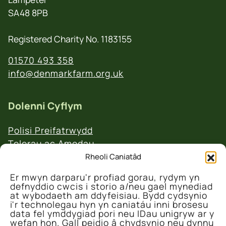
SA48 8PB
Registered Charity No. 1183155
01570 493 358
info@denmarkfarm.org.uk
Dolenni Cyflym
Polisi Preifatrwydd
Telerau ac Amodau
Polisi Ad-daliadau a Dychweliadau
Rheoli Caniatâd
Er mwyn darparu'r profiad gorau, rydym yn
defnyddio cwcis i storio a/neu gael mynediad
at wybodaeth am ddyfeisiau. Bydd cydsynio
i'r technolegau hyn yn caniatáu inni brosesu
data fel ymddygiad pori neu IDau unigryw ar y
wefan hon. Gall peidio â chydsynio neu dynnu