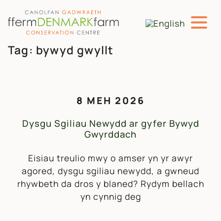
PRIF LYWIO
Neidio i'r cynnwys
Tag:
bywyd gwyllt
8 MEH 2026
Dysgu Sgiliau Newydd ar gyfer Bywyd
Gwyrddach
Eisiau treulio mwy o amser yn yr awyr
agored, dysgu sgiliau newydd, a gwneud
rhywbeth da dros y blaned? Rydym bellach
yn cynnig deg