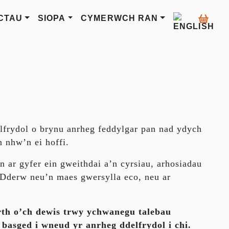
CTAU
SIOPA
CYMERWCH RAN
00 hyd at £50.00
elfrydol o brynu anrheg feddylgar pan nad ydych
 nhw’n ei hoffi.
in ar gyfer ein gweithdai a’n cyrsiau, arhosiadau
 Dderw neu’n maes gwersylla eco, neu ar
h o’ch dewis trwy ychwanegu talebau
 basged i wneud yr anrheg ddelfrydol i chi.