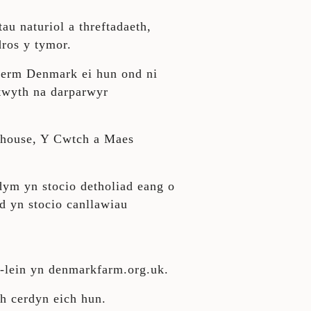
u naturiol a threftadaeth,
ros y tymor.
Fferm Denmark ei hun ond ni
stwyth na darparwyr
house, Y Cwtch a Maes
ym yn stocio detholiad eang o
d yn stocio canllawiau
r-lein yn denmarkfarm.org.uk.
ch cerdyn eich hun.