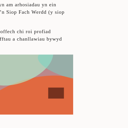
yn am arhosiadau yn ein
’n Siop Fach Werdd (y siop
offech chi roi profiad
efftau a chanllawiau bywyd