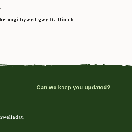
.
chefnogi bywyd gwyllt. Diolch
Can we keep you updated?
chweliadau