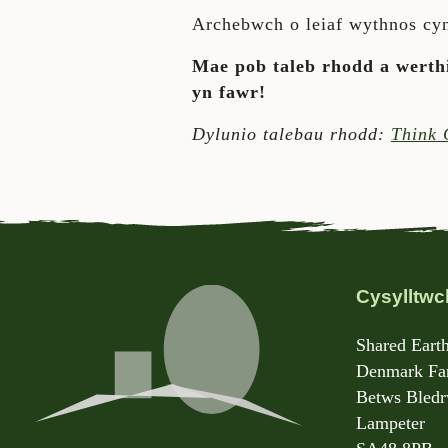
Archebwch o leiaf wythnos cyn
Mae pob taleb rhodd a werthi
yn fawr!
Dylunio talebau rhodd:
Think 
Cysylltwc
Shared Earth
Denmark Far
Betws Bled
Lampeter