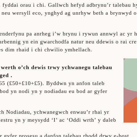
 fyddai orau i chi. Gallwch hefyd adbrynu’r talebau h
 neu wersyll eco, ynghyd ag unrhyw beth a brynwyd o
penderfynu pa anrheg i’w brynu i rywun annwyl ac yr h
arbennig yn ein gwarchodfa natur neu ddewis o rai cr
es dim rhaid i chi chwilio ymhellach.
werth o’ch dewis trwy ychwanegu talebau
sged
.
65 (£50+£10+£5). Byddwn yn anfon taleb
 bod yn nodi yn y nodiadau eu bod ar gyfer
Nodiadau, ychwanegwch enwau’r rhai yr
estru yn y meysydd ‘I’ ac ‘Oddi wrth’ y daleb
r gyfer prosesu a danfon talebau rhodd drwy e-bost.