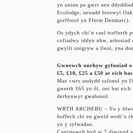
yn union pa gwrs neu ddyddiad
Ecolodge, neuadd breswyl Oak
gorfforol yn Fferm Denmarc).
Os ydych chi’n cael trafferth 
cofiadwy iddyn nhw, arhosiad 
gwyllt unigryw a lleol, yna do
Gwnewch unrhyw gyfuniad o 
£5, £10, £25 a £50 at eich ba
Mae cwrs undydd safonol yn £
gwerth £65 yn ôl, oni bai eich
derbynwyr gwahanol.
WRTH ARCHEBU – Yn y blwch 
hoffech chi eu gweld wedi’u rh
yn y sylwadau.
Caniatewch hyd at 7 diwrnod a