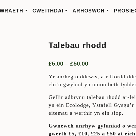
WRAETH
GWEITHDAI
ARHOSWCH
PROSIE
Talebau rhodd
£
5.00
£
50.00
Ystod prisiau: £5.
–
Yr anrheg o ddewis, a’r ffordd dd
chi’n gwybod yn union beth fydden
Gellir adbrynu talebau rhodd ar-le
yn ein Ecolodge, Ystafell Gysgu’r
eitemau a werthir yn ein siop.
Gwnewch unrhyw gyfuniad o wert
gwerth £5, £10, £25 a £50 at eich