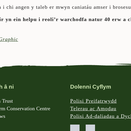
 i chi angen y taleb er mwyn caniatáu amser i brosesu
r yn ein helpu i reoli’r warchodfa natur 40 erw a 
Graphic
h â ni
Dolenni Cyflym
 Trust
Polisi Preifatrwydd
m Conservation Centre
Telerau ac Amodau
rws
Polisi Ad-daliadau a Dy