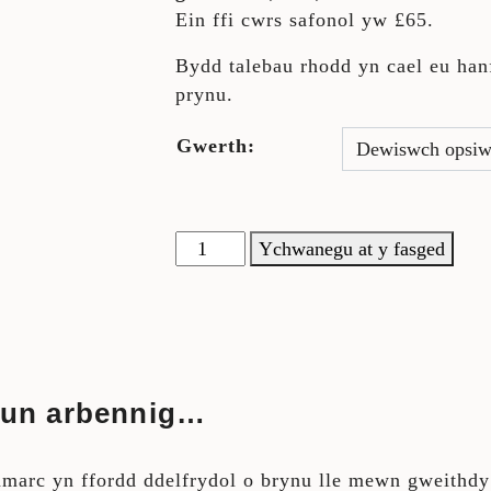
Ein ffi cwrs safonol yw £65.
Bydd talebau rhodd yn cael eu han
prynu.
Gwerth:
Talebau rhodd maint
Ychwanegu at y fasged
ywun arbennig…
arc yn ffordd ddelfrydol o brynu lle mewn gweithdy