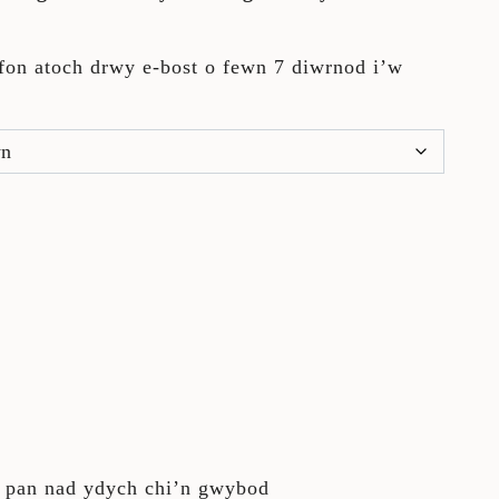
fon atoch drwy e-bost o fewn 7 diwrnod i’w
 pan nad ydych chi’n gwybod