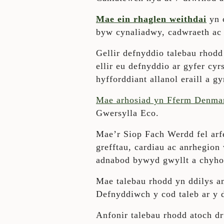
Mae ein rhaglen weithdai
yn c
byw cynaliadwy, cadwraeth ac 
Gellir defnyddio talebau rhod
ellir eu defnyddio ar gyfer cy
hyfforddiant allanol eraill a 
Mae arhosiad yn Fferm Denma
Gwersylla Eco.
Mae’r Siop Fach Werdd fel arf
grefftau, cardiau ac anrhegion
adnabod bywyd gwyllt a chyhoe
Mae talebau rhodd yn ddilys a
Defnyddiwch y cod taleb ar y 
Anfonir talebau rhodd atoch dr