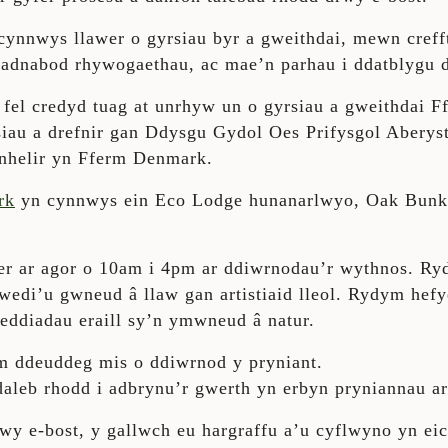
ynnwys llawer o gyrsiau byr a gweithdai, mewn creffta
adnabod rhywogaethau, ac mae’n parhau i ddatblygu d
d fel credyd tuag at unrhyw un o gyrsiau a gweithdai 
rsiau a drefnir gan Ddysgu Gydol Oes Prifysgol Abery
gynhelir yn Fferm Denmark.
rk
yn cynnwys ein Eco Lodge hunanarlwyo, Oak Bunk
er ar agor o 10am i 4pm ar ddiwrnodau’r wythnos. Ryd
 wedi’u gwneud â llaw gan artistiaid lleol. Rydym hefy
ddiadau eraill sy’n ymwneud â natur.
m ddeuddeg mis o ddiwrnod y pryniant.
daleb rhodd i adbrynu’r gwerth yn erbyn pryniannau a
wy e-bost, y gallwch eu hargraffu a’u cyflwyno yn ei