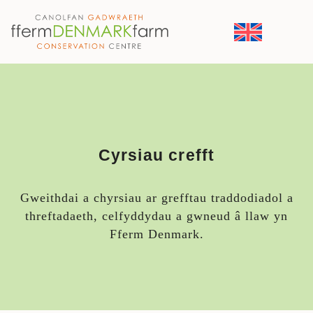
PRIF LYWIO
Neidio i'r cynnwys
Cyrsiau crefft
Gweithdai a chyrsiau ar grefftau traddodiadol a
threftadaeth, celfyddydau a gwneud â llaw yn
Fferm Denmark.