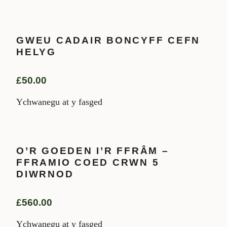
GWEU CADAIR BONCYFF CEFN
HELYG
£
50.00
Ychwanegu at y fasged
O’R GOEDEN I’R FFRÂM –
FFRAMIO COED CRWN 5
DIWRNOD
£
560.00
Ychwanegu at y fasged