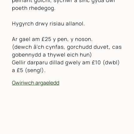
poeth rhedegog.
Hygyrch drwy risiau allanol.
Ar gael am £25 y pen, y noson.
(dewch â’ch cynfas, gorchudd duvet, cas
gobennydd a thywel eich hun)
Gellir darparu dillad gwely am £10 (dwbl)
a £5 (sengl).
Gwiriwch argaeledd