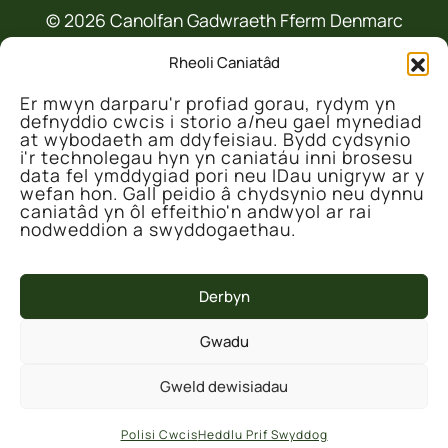
© 2026 Canolfan Gadwraeth Fferm Denmarc
Rheoli Caniatâd
Er mwyn darparu'r profiad gorau, rydym yn
defnyddio cwcis i storio a/neu gael mynediad
at wybodaeth am ddyfeisiau. Bydd cydsynio
i'r technolegau hyn yn caniatáu inni brosesu
data fel ymddygiad pori neu IDau unigryw ar y
Mae'r prosiect hwn wedi'i ariannu'n rhannol
wefan hon. Gall peidio â chydsynio neu dynnu
gan Lywodraeth y DU drwy Gronfa Ffyniant
caniatâd yn ôl effeithio'n andwyol ar rai
nodweddion a swyddogaethau.
Gyffredin y DU a weinyddir gan dim Cynnal y
Cardi ar ran Cyngor Sir Ceredigion.
Derbyn
Gwadu
Gweld dewisiadau
Polisi Cwcis
Heddlu Prif Swyddog