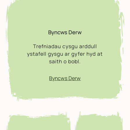
Byncws Derw
Trefniadau cysgu arddull
ystafell gysgu ar gyfer hyd at
saith o bobl.
Byncws Derw