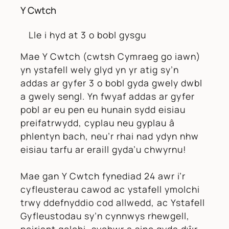
Y Cwtch
Lle i hyd at 3 o bobl gysgu
Mae Y Cwtch (cwtsh Cymraeg go iawn)
yn ystafell wely glyd yn yr atig sy’n
addas ar gyfer 3 o bobl gyda gwely dwbl
a gwely sengl. Yn fwyaf addas ar gyfer
pobl ar eu pen eu hunain sydd eisiau
preifatrwydd, cyplau neu gyplau â
phlentyn bach, neu’r rhai nad ydyn nhw
eisiau tarfu ar eraill gyda’u chwyrnu!
Mae gan Y Cwtch fynediad 24 awr i’r
cyfleusterau cawod ac ystafell ymolchi
trwy ddefnyddio cod allwedd, ac Ystafell
Gyfleustodau sy’n cynnwys rhewgell,
peiriant golchi, sychwr a sinc gyda dŵr