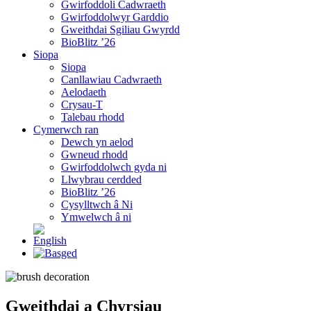
Gwirfoddoli Cadwraeth
Gwirfoddolwyr Garddio
Gweithdai Sgiliau Gwyrdd
BioBlitz ’26
Siopa
Siopa
Canllawiau Cadwraeth
Aelodaeth
Crysau-T
Talebau rhodd
Cymerwch ran
Dewch yn aelod
Gwneud rhodd
Gwirfoddolwch gyda ni
Llwybrau cerdded
BioBlitz ’26
Cysylltwch â Ni
Ymwelwch â ni
Gweithdai a Chyrsiau