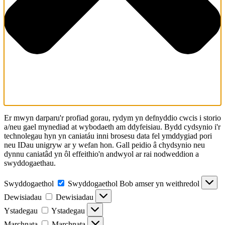
Er mwyn darparu'r profiad gorau, rydym yn defnyddio cwcis i storio
a/neu gael mynediad at wybodaeth am ddyfeisiau. Bydd cydsynio i'r
technolegau hyn yn caniatáu inni brosesu data fel ymddygiad pori
neu IDau unigryw ar y wefan hon. Gall peidio â chydsynio neu
dynnu caniatâd yn ôl effeithio'n andwyol ar rai nodweddion a
swyddogaethau.
Swyddogaethol
Swyddogaethol
Bob amser yn weithredol
Dewisiadau
Dewisiadau
Ystadegau
Ystadegau
Marchnata
Marchnata