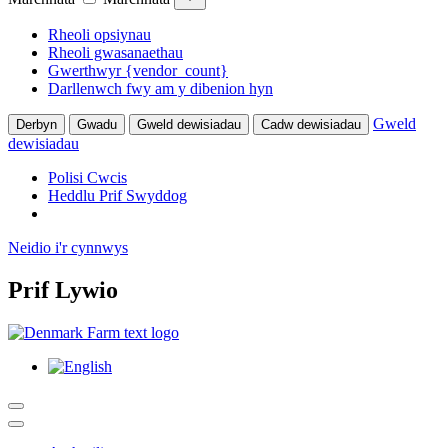
Rheoli opsiynau
Rheoli gwasanaethau
Gwerthwyr {vendor_count}
Darllenwch fwy am y dibenion hyn
Gweld
Derbyn
Gwadu
Gweld dewisiadau
Cadw dewisiadau
dewisiadau
Polisi Cwcis
Heddlu Prif Swyddog
Neidio i'r cynnwys
Prif Lywio