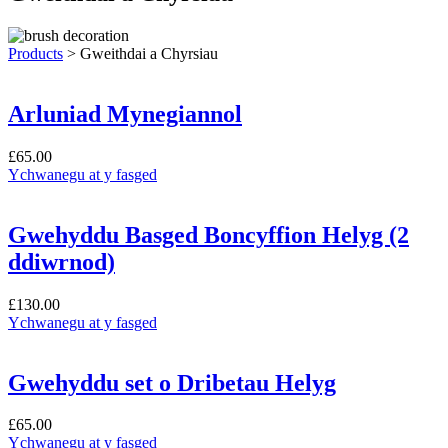
Products
> Gweithdai a Chyrsiau
Arluniad Mynegiannol
£
65.00
Ychwanegu at y fasged
Gwehyddu Basged Boncyffion Helyg (2
ddiwrnod)
£
130.00
Ychwanegu at y fasged
Gwehyddu set o Dribetau Helyg
£
65.00
Ychwanegu at y fasged