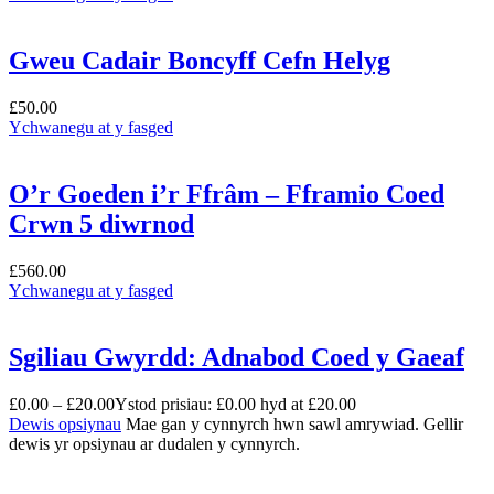
Gweu Cadair Boncyff Cefn Helyg
£
50.00
Ychwanegu at y fasged
O’r Goeden i’r Ffrâm – Fframio Coed
Crwn 5 diwrnod
£
560.00
Ychwanegu at y fasged
Sgiliau Gwyrdd: Adnabod Coed y Gaeaf
£
0.00
–
£
20.00
Ystod prisiau: £0.00 hyd at £20.00
Dewis opsiynau
Mae gan y cynnyrch hwn sawl amrywiad. Gellir
dewis yr opsiynau ar dudalen y cynnyrch.