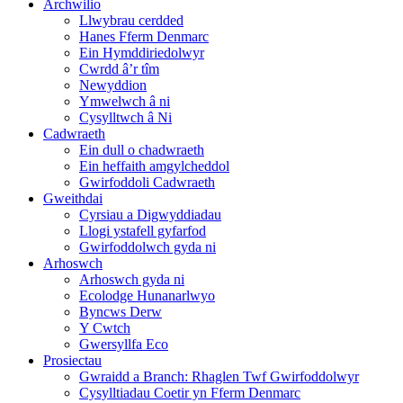
Archwilio
Llwybrau cerdded
Hanes Fferm Denmarc
Ein Hymddiriedolwyr
Cwrdd â’r tîm
Newyddion
Ymwelwch â ni
Cysylltwch â Ni
Cadwraeth
Ein dull o chadwraeth
Ein heffaith amgylcheddol
Gwirfoddoli Cadwraeth
Gweithdai
Cyrsiau a Digwyddiadau
Llogi ystafell gyfarfod
Gwirfoddolwch gyda ni
Arhoswch
Arhoswch gyda ni
Ecolodge Hunanarlwyo
Byncws Derw
Y Cwtch
Gwersyllfa Eco
Prosiectau
Gwraidd a Branch: Rhaglen Twf Gwirfoddolwyr
Cysylltiadau Coetir yn Fferm Denmarc