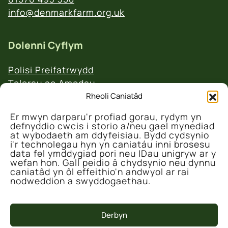
info@denmarkfarm.org.uk
Dolenni Cyflym
Polisi Preifatrwydd
Telerau ac Amodau
Polisi Ad-daliadau a Dychweliadau
Rheoli Caniatâd
Er mwyn darparu'r profiad gorau, rydym yn
defnyddio cwcis i storio a/neu gael mynediad
at wybodaeth am ddyfeisiau. Bydd cydsynio
i'r technolegau hyn yn caniatáu inni brosesu
data fel ymddygiad pori neu IDau unigryw ar y
wefan hon. Gall peidio â chydsynio neu dynnu
© 2026 Canolfan Gadwraeth Fferm Denmarc
caniatâd yn ôl effeithio'n andwyol ar rai
nodweddion a swyddogaethau.
Derbyn