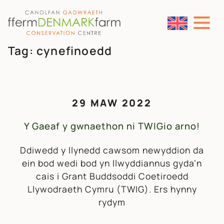
PRIF LYWIO
Neidio i'r cynnwys
Tag:
cynefinoedd
29 MAW 2022
Y Gaeaf y gwnaethon ni TWIGio arno!
Ddiwedd y llynedd cawsom newyddion da
ein bod wedi bod yn llwyddiannus gyda’n
cais i Grant Buddsoddi Coetiroedd
Llywodraeth Cymru (TWIG). Ers hynny
rydym