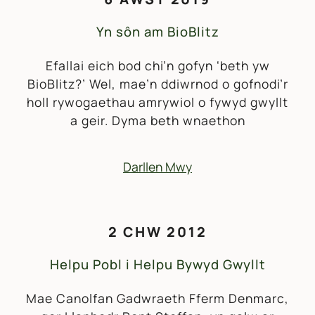
Yn sôn am BioBlitz
Efallai eich bod chi’n gofyn ‘beth yw
BioBlitz?’ Wel, mae’n ddiwrnod o gofnodi’r
holl rywogaethau amrywiol o fywyd gwyllt
a geir. Dyma beth wnaethon
Darllen Mwy
2 CHW 2012
Helpu Pobl i Helpu Bywyd Gwyllt
Mae Canolfan Gadwraeth Fferm Denmarc,