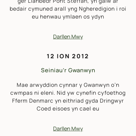
ger Llanbedr Pont Steffan, yn galw ar
bedair cymuned arall yng Ngheredigion i roi
eu henwau ymlaen os ydyn
Darllen Mwy
12 ION 2012
Seiniau’r Gwanwyn
Mae arwyddion cynnar y Gwanwyn o’n
cwmpas ni eleni. Nid yw cynefin cyfoethog
Fferm Denmarc yn eithriad gyda Dringwyr
Coed eisoes yn cael eu
Darllen Mwy