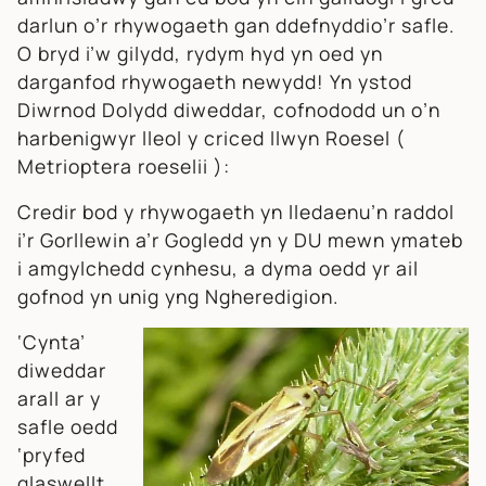
darlun o’r rhywogaeth gan ddefnyddio’r safle.
O bryd i’w gilydd, rydym hyd yn oed yn
darganfod rhywogaeth newydd! Yn ystod
Diwrnod Dolydd diweddar, cofnododd un o’n
harbenigwyr lleol y criced llwyn Roesel (
Metrioptera roeselii
):
Credir bod y rhywogaeth yn lledaenu’n raddol
i’r Gorllewin a’r Gogledd yn y DU mewn ymateb
i amgylchedd cynhesu, a dyma oedd yr ail
gofnod yn unig yng Ngheredigion.
‘Cynta’
diweddar
arall ar y
safle oedd
‘pryfed
glaswellt