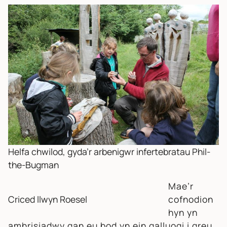
Helfa chwilod, gyda’r arbenigwr infertebratau Phil-
the-Bugman
Mae’r
Criced llwyn Roesel
cofnodion
hyn yn
amhrisiadwy gan eu bod yn ein galluogi i greu