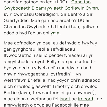
canolfan gofnodion leol (LRC),
Canolfan
Gwybodaeth Bioamrywiaeth Gorllewin Cymru
sy’n cwmpasu Ceredigion, Sir Benfro a Sir
Gaerfyrddin. Mae gan bob ardal o’r DU ei
Chanolfan Gwybodaeth Lleol ei hun; gallwch
ddod o hyd i’ch un chi
yma.
Mae cofnodion yn cael eu defnyddio fwyfwy
gan gynghorau lleol a sefydliadau
llywodraethol i seilio penderfyniadau ar yr
amgylchedd arnynt. Felly mae pob cofnod –
hyd yn oed os ydych chi’n meddwl eu bod
nhw’n rhywogaethau ‘cyffredin’ – yn
werthfawr. Er efallai nad ydych chi’n adnabod
eich chwilod glaswellt Timothy o’ch chwilod
Bertie (Iawn, fe wnaethon ni greu hwnnw!),
mae digon o wefannau fel
ispot
ac
irecord
, ac
amrywiaeth o grwpiau Facebook lle mae