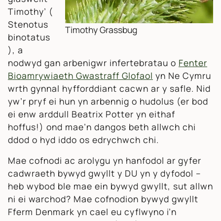
Timothy’ (
Stenotus
Timothy Grassbug
binotatus
), a
nodwyd gan arbenigwr infertebratau o
Fenter
Bioamrywiaeth Gwastraff Glofaol
yn Ne Cymru
wrth gynnal hyfforddiant cacwn ar y safle. Nid
yw’r pryf ei hun yn arbennig o hudolus (er bod
ei enw arddull Beatrix Potter yn eithaf
hoffus!) ond mae’n dangos beth allwch chi
ddod o hyd iddo os edrychwch chi.
Mae cofnodi ac arolygu yn hanfodol ar gyfer
cadwraeth bywyd gwyllt y DU yn y dyfodol –
heb wybod ble mae ein bywyd gwyllt, sut allwn
ni ei warchod? Mae cofnodion bywyd gwyllt
Fferm Denmark yn cael eu cyflwyno i’n