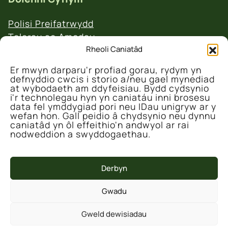
Polisi Preifatrwydd
Telerau ac Amodau
Polisi Ad-daliadau a Dychweliadau
Rheoli Caniatâd
Er mwyn darparu'r profiad gorau, rydym yn
defnyddio cwcis i storio a/neu gael mynediad
at wybodaeth am ddyfeisiau. Bydd cydsynio
i'r technolegau hyn yn caniatáu inni brosesu
data fel ymddygiad pori neu IDau unigryw ar y
wefan hon. Gall peidio â chydsynio neu dynnu
© 2026 Canolfan Gadwraeth Fferm Denmarc
caniatâd yn ôl effeithio'n andwyol ar rai
nodweddion a swyddogaethau.
Derbyn
Gwadu
Mae'r prosiect hwn wedi'i ariannu'n rhannol
Gweld dewisiadau
gan Lywodraeth y DU drwy Gronfa Ffyniant