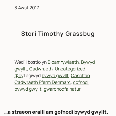
3 Awst 2017
Stori Timothy Grassbug
Wedi'i bostio yn
Bioamrywiaeth
,
Bywyd
gwyllt
,
Cadwraeth
,
Uncategorized
@cy
Tagiwyd
bywyd gwyllt
,
Canolfan
Cadwraeth Fferm Denmarc
,
cofnodi
bywyd gwyllt
,
gwarchodfa natur
…a straeon eraill am gofnodi bywyd gwyllt.