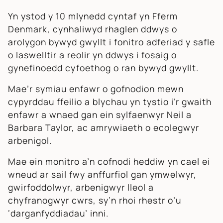
Yn ystod y 10 mlynedd cyntaf yn Fferm
Denmark, cynhaliwyd rhaglen ddwys o
arolygon bywyd gwyllt i fonitro adferiad y safle
o laswelltir a reolir yn ddwys i fosaig o
gynefinoedd cyfoethog o ran bywyd gwyllt.
Mae’r symiau enfawr o gofnodion mewn
cypyrddau ffeilio a blychau yn tystio i’r gwaith
enfawr a wnaed gan ein sylfaenwyr Neil a
Barbara Taylor, ac amrywiaeth o ecolegwyr
arbenigol.
Mae ein monitro a’n cofnodi heddiw yn cael ei
wneud ar sail fwy anffurfiol gan ymwelwyr,
gwirfoddolwyr, arbenigwyr lleol a
chyfranogwyr cwrs, sy’n rhoi rhestr o’u
‘darganfyddiadau’ inni.