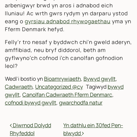
arbenigwyr brwd yn aros i adnabod eich
lluniau! Ac wrth gwrs rydym yn darparu ystod
eang o
gyrsiau adnabod rhywogaethau
yma yn
Fferm Denmark hefyd.
Felly’r tro nesaf y byddwch chi’n gweld aderyn,
amffibiad, neu bryf diddorol, beth am
gyflwyno’ch cofnod i’ch canolfan gofnodion
leol?
Wedi'i bostio yn
Bioamrywiaeth
,
Bywyd gwyllt
,
Cadwraeth
,
Uncategorized @cy
Tagiwyd
bywyd
gwyllt
,
Canolfan Cadwraeth Fferm Denmarc
,
cofnodi bywyd gwyllt
,
gwarchodfa natur
MORDWYO POSTIADAU
Diwrnod Dolydd
Yn dathlu ein 30fed Pen-
Rhyfeddol
blwydd