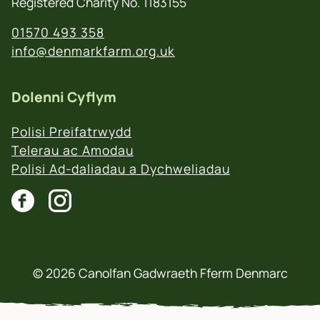
Registered Charity No. 1183155
01570 493 358
info@denmarkfarm.org.uk
Dolenni Cyflym
Polisi Preifatrwydd
Telerau ac Amodau
Polisi Ad-daliadau a Dychweliadau
© 2026 Canolfan Gadwraeth Fferm Denmarc