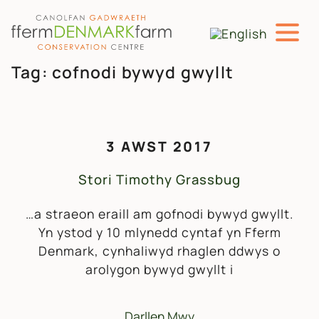
PRIF LYWIO
Neidio i'r cynnwys
Tag:
cofnodi bywyd gwyllt
3 AWST 2017
Stori Timothy Grassbug
…a straeon eraill am gofnodi bywyd gwyllt.
Yn ystod y 10 mlynedd cyntaf yn Fferm
Denmark, cynhaliwyd rhaglen ddwys o
arolygon bywyd gwyllt i
Darllen Mwy