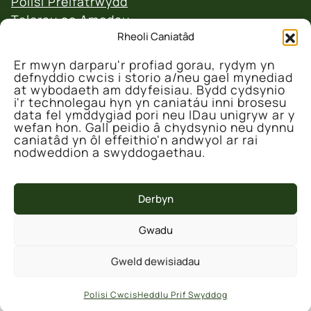
Polisi Preifatrwydd
Telerau ac Amodau
Rheoli Caniatâd
Polisi Ad-daliadau a Dychweliadau
Er mwyn darparu'r profiad gorau, rydym yn
defnyddio cwcis i storio a/neu gael mynediad
at wybodaeth am ddyfeisiau. Bydd cydsynio
i'r technolegau hyn yn caniatáu inni brosesu
data fel ymddygiad pori neu IDau unigryw ar y
wefan hon. Gall peidio â chydsynio neu dynnu
© 2026 Canolfan Gadwraeth Fferm Denmarc
caniatâd yn ôl effeithio'n andwyol ar rai
nodweddion a swyddogaethau.
Derbyn
Gwadu
Mae'r prosiect hwn wedi'i ariannu'n rhannol
Gweld dewisiadau
gan Lywodraeth y DU drwy Gronfa Ffyniant
Gyffredin y DU a weinyddir gan dim Cynnal y
Polisi Cwcis
Heddlu Prif Swyddog
Cardi ar ran Cyngor Sir Ceredigion.