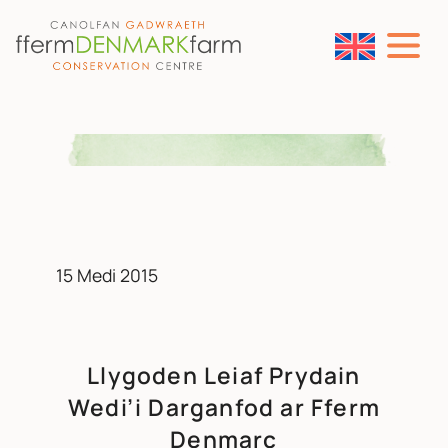
PRIF LYWIO
Neidio i'r cynnwys
15 Medi 2015
Llygoden Leiaf Prydain
Wedi’i Darganfod ar Fferm
Denmarc