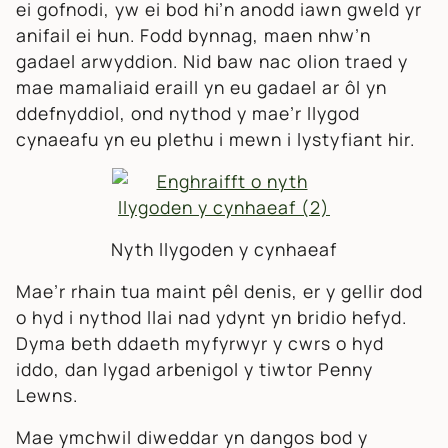
ei gofnodi, yw ei bod hi’n anodd iawn gweld yr
anifail ei hun. Fodd bynnag, maen nhw’n
gadael arwyddion. Nid baw nac olion traed y
mae mamaliaid eraill yn eu gadael ar ôl yn
ddefnyddiol, ond nythod y mae’r llygod
cynaeafu yn eu plethu i mewn i lystyfiant hir.
Nyth llygoden y cynhaeaf
Mae’r rhain tua maint pêl denis, er y gellir dod
o hyd i nythod llai nad ydynt yn bridio hefyd.
Dyma beth ddaeth myfyrwyr y cwrs o hyd
iddo, dan lygad arbenigol y tiwtor Penny
Lewns.
Mae ymchwil diweddar yn dangos bod y