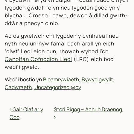
lygoden gwddf-felyn neu lygoden goed yn y
blychau. Croeso i bawb, dewch â dillad gwrth-
ddŵr a phecyn cinio.
Ac os gwelwch chi lygoden y cynhaeaf neu
nyth neu unrhyw famal bach arall yn eich
‘clwt’ lleol eich hun, rhowch wybod i’ch
Canolfan Cofnodion Lleol
(LRC) eich bod
wedi’i gweld.
Wedi'i bostio yn
Bioamrywiaeth
,
Bywyd gwyllt
,
Cadwraeth
,
Uncategorized @cy
MORDWYO POSTIADAU
Gair Olaf ar y
Stori Pigog – Achub Draenog
Cob