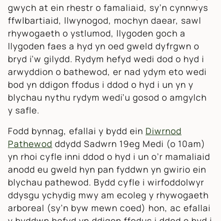
gwych at ein rhestr o famaliaid, sy’n cynnwys
ffwlbartiaid, llwynogod, mochyn daear, sawl
rhywogaeth o ystlumod, llygoden goch a
llygoden faes a hyd yn oed gweld dyfrgwn o
bryd i’w gilydd. Rydym hefyd wedi dod o hyd i
arwyddion o bathewod, er nad ydym eto wedi
bod yn ddigon ffodus i ddod o hyd i un yn y
blychau nythu rydym wedi’u gosod o amgylch
y safle.
Fodd bynnag, efallai y bydd ein
Diwrnod
Pathewod
ddydd Sadwrn 19eg Medi (o 10am)
yn rhoi cyfle inni ddod o hyd i un o’r mamaliaid
anodd eu gweld hyn pan fyddwn yn gwirio ein
blychau pathewod. Bydd cyfle i wirfoddolwyr
ddysgu ychydig mwy am ecoleg y rhywogaeth
arboreal (sy’n byw mewn coed) hon, ac efallai
y byddwn hefyd yn ddigon ffodus i ddod o hyd i