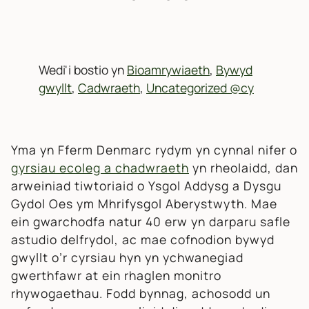
Wedi'i bostio yn
Bioamrywiaeth
,
Bywyd
gwyllt
,
Cadwraeth
,
Uncategorized @cy
Yma yn Fferm Denmarc rydym yn cynnal nifer o
gyrsiau ecoleg a chadwraeth
yn rheolaidd, dan
arweiniad tiwtoriaid o Ysgol Addysg a Dysgu
Gydol Oes ym Mhrifysgol Aberystwyth. Mae
ein gwarchodfa natur 40 erw yn darparu safle
astudio delfrydol, ac mae cofnodion bywyd
gwyllt o’r cyrsiau hyn yn ychwanegiad
gwerthfawr at ein rhaglen monitro
rhywogaethau. Fodd bynnag, achosodd un