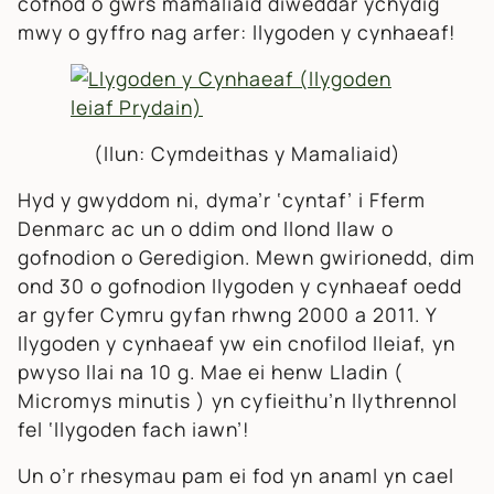
cofnod o gwrs mamaliaid diweddar ychydig
mwy o gyffro nag arfer: llygoden y cynhaeaf!
(llun: Cymdeithas y Mamaliaid)
Hyd y gwyddom ni, dyma’r ‘cyntaf’ i Fferm
Denmarc ac un o ddim ond llond llaw o
gofnodion o Geredigion. Mewn gwirionedd, dim
ond 30 o gofnodion llygoden y cynhaeaf oedd
ar gyfer Cymru gyfan rhwng 2000 a 2011. Y
llygoden y cynhaeaf yw ein cnofilod lleiaf, yn
pwyso llai na 10 g. Mae ei henw Lladin (
Micromys minutis
) yn cyfieithu’n llythrennol
fel ‘llygoden fach iawn’!
Un o’r rhesymau pam ei fod yn anaml yn cael