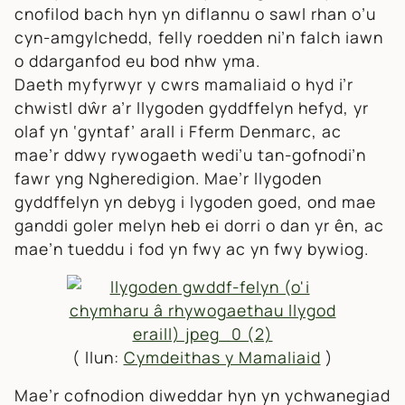
cnofilod bach hyn yn diflannu o sawl rhan o’u
cyn-amgylchedd, felly roedden ni’n falch iawn
o ddarganfod eu bod nhw yma.
Daeth myfyrwyr y cwrs mamaliaid o hyd i’r
chwistl dŵr a’r llygoden gyddffelyn hefyd, yr
olaf yn ‘gyntaf’ arall i Fferm Denmarc, ac
mae’r ddwy rywogaeth wedi’u tan-gofnodi’n
fawr yng Ngheredigion. Mae’r llygoden
gyddffelyn yn debyg i lygoden goed, ond mae
ganddi goler melyn heb ei dorri o dan yr ên, ac
mae’n tueddu i fod yn fwy ac yn fwy bywiog.
(
llun:
Cymdeithas y Mamaliaid
)
Mae’r cofnodion diweddar hyn yn ychwanegiad