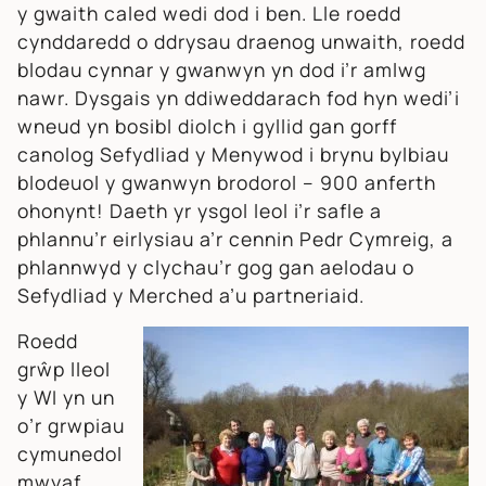
y gwaith caled wedi dod i ben. Lle roedd
cynddaredd o ddrysau draenog unwaith, roedd
blodau cynnar y gwanwyn yn dod i’r amlwg
nawr. Dysgais yn ddiweddarach fod hyn wedi’i
wneud yn bosibl diolch i gyllid gan gorff
canolog Sefydliad y Menywod i brynu bylbiau
blodeuol y gwanwyn brodorol – 900 anferth
ohonynt! Daeth yr ysgol leol i’r safle a
phlannu’r eirlysiau a’r cennin Pedr Cymreig, a
phlannwyd y clychau’r gog gan aelodau o
Sefydliad y Merched a’u partneriaid.
Roedd
grŵp lleol
y WI yn un
o’r grwpiau
cymunedol
mwyaf