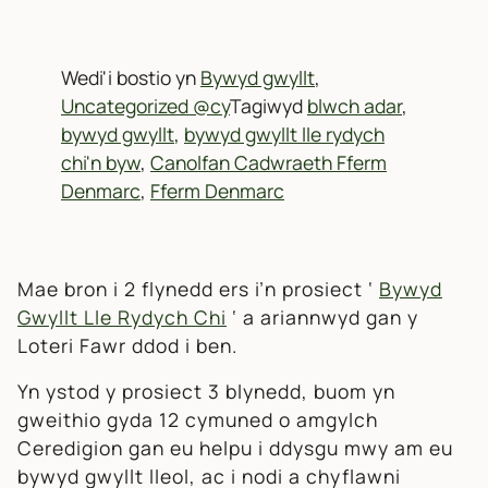
Wedi'i bostio yn
Bywyd gwyllt
,
Uncategorized @cy
Tagiwyd
blwch adar
,
bywyd gwyllt
,
bywyd gwyllt lle rydych
chi'n byw
,
Canolfan Cadwraeth Fferm
Denmarc
,
Fferm Denmarc
Mae bron i 2 flynedd ers i’n prosiect ‘
Bywyd
Gwyllt Lle Rydych Chi
‘ a ariannwyd gan y
Loteri Fawr ddod i ben.
Yn ystod y prosiect 3 blynedd, buom yn
gweithio gyda 12 cymuned o amgylch
Ceredigion gan eu helpu i ddysgu mwy am eu
bywyd gwyllt lleol, ac i nodi a chyflawni