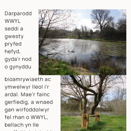
Darparodd
WWYL
seddi a
gwesty
pryfed
hefyd,
gyda’r nod
o gynyddu
bioamrywiaeth ac
ymwelwyr lleol i’r
ardal. Mae’r fainc
gerfiedig, a wnaed
gan wirfoddolwyr
fel rhan o WWYL,
bellach yn lle