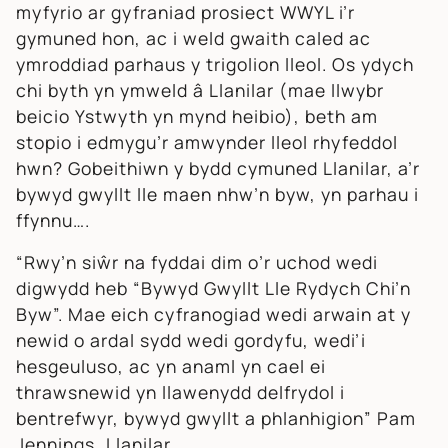
myfyrio ar gyfraniad prosiect WWYL i’r
gymuned hon, ac i weld gwaith caled ac
ymroddiad parhaus y trigolion lleol. Os ydych
chi byth yn ymweld â Llanilar (mae llwybr
beicio Ystwyth yn mynd heibio), beth am
stopio i edmygu’r amwynder lleol rhyfeddol
hwn? Gobeithiwn y bydd cymuned Llanilar, a’r
bywyd gwyllt lle maen nhw’n byw, yn parhau i
ffynnu….
“Rwy’n siŵr na fyddai dim o’r uchod wedi
digwydd heb “Bywyd Gwyllt Lle Rydych Chi’n
Byw”. Mae eich cyfranogiad wedi arwain at y
newid o ardal sydd wedi gordyfu, wedi’i
hesgeuluso, ac yn anaml yn cael ei
thrawsnewid yn llawenydd delfrydol i
bentrefwyr, bywyd gwyllt a phlanhigion” Pam
Jennings, Llanilar.