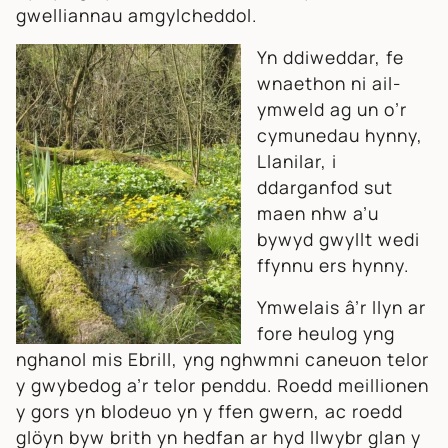
gwelliannau amgylcheddol.
Yn ddiweddar, fe
wnaethon ni ail-
ymweld ag un o’r
cymunedau hynny,
Llanilar, i
ddarganfod sut
maen nhw a’u
bywyd gwyllt wedi
ffynnu ers hynny.
Ymwelais â’r llyn ar
fore heulog yng
nghanol mis Ebrill, yng nghwmni caneuon telor
y gwybedog a’r telor penddu. Roedd meillionen
y gors yn blodeuo yn y ffen gwern, ac roedd
glöyn byw brith yn hedfan ar hyd llwybr glan y