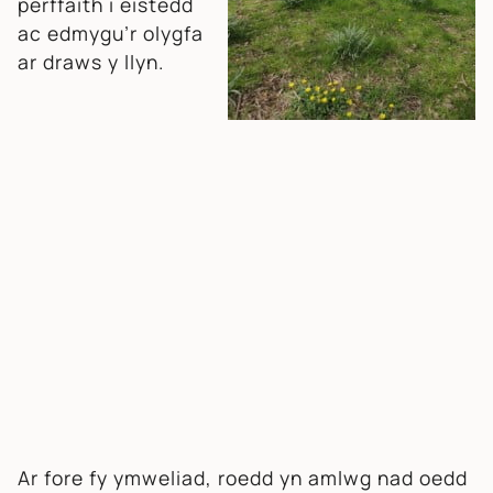
perffaith i eistedd
ac edmygu’r olygfa
ar draws y llyn.
Ar fore fy ymweliad, roedd yn amlwg nad oedd