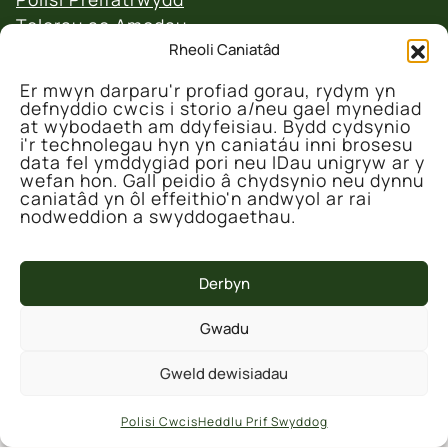
Telerau ac Amodau
Rheoli Caniatâd
Polisi Ad-daliadau a Dychweliadau
Er mwyn darparu'r profiad gorau, rydym yn
defnyddio cwcis i storio a/neu gael mynediad
at wybodaeth am ddyfeisiau. Bydd cydsynio
i'r technolegau hyn yn caniatáu inni brosesu
data fel ymddygiad pori neu IDau unigryw ar y
wefan hon. Gall peidio â chydsynio neu dynnu
© 2026 Canolfan Gadwraeth Fferm Denmarc
caniatâd yn ôl effeithio'n andwyol ar rai
nodweddion a swyddogaethau.
Derbyn
Gwadu
Mae'r prosiect hwn wedi'i ariannu'n rhannol
Gweld dewisiadau
gan Lywodraeth y DU drwy Gronfa Ffyniant
Gyffredin y DU a weinyddir gan dim Cynnal y
Polisi Cwcis
Heddlu Prif Swyddog
Cardi ar ran Cyngor Sir Ceredigion.