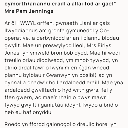
cymorth/ariannu eraill a allai fod ar gael”
Mrs Pam Jennings
Ar ôl i WWYL orffen, gwnaeth Llanilar gais
llwyddiannus am gronfa gymunedol y Co-
operative, a derbyniodd arian i blannu blodau
gwyllt. Mae un preswylydd lleol, Mrs Eirlys
Jones, yn ymweld bron bob dydd. Mae hi wedi
treulio oriau diddiwedd, ym mhob tywydd, yn
clirio ardal fawr o lwyni mieri (gan wneud
plannu bylbiau’r Gwanwyn yn bosibl) ac yn
cynnal a chadw’r holl ardaloedd eraill. Mae yna
ardaloedd gwylltach o hyd wrth gwrs, fel y
ffen gwern, ac mae’r rhain o bwys mawr i
fywyd gwyllt i ganiatáu iddynt fwydo a bridio
heb eu haflonyddu.
Roedd yn ffordd galonogol o dreulio bore, yn