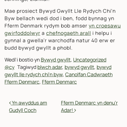
Mae prosiect Bywyd Gwyllt Lle Rydych Chi’n
Byw bellach wedi dod i ben, fodd bynnag yn
Fferm Denmark rydym bob amser
yn croesawu
gwirfoddolwyr
a
chefnogaeth arall
i helpu i
gynnal a gwella’r warchodfa natur 40 erw er
budd bywyd gwyllt a phobl.
Wedi'i bostio yn
Bywyd gwyllt
,
Uncategorized
@cy
Tagiwyd
blwch adar
,
bywyd gwyllt
,
bywyd
gwyllt lle rydych chi'n byw
,
Canolfan Cadwraeth
Fferm Denmarc
,
Fferm Denmarc
MORDWYO POSTIADAU
Yn awyddus am
Fferm Denmarc yn denu’r
Gudyll Coch
Adar!