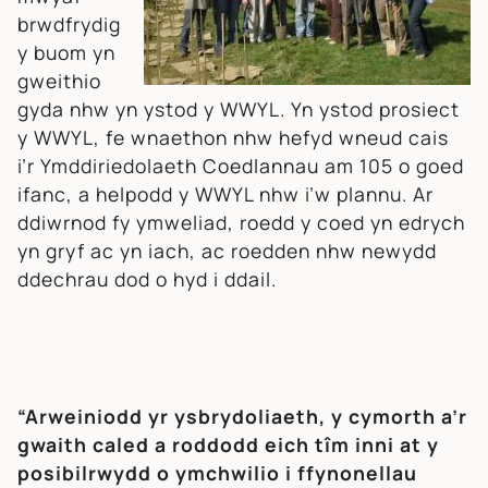
brwdfrydig
y buom yn
gweithio
gyda nhw yn ystod y WWYL. Yn ystod prosiect
y WWYL, fe wnaethon nhw hefyd wneud cais
i’r Ymddiriedolaeth Coedlannau am 105 o goed
ifanc, a helpodd y WWYL nhw i’w plannu. Ar
ddiwrnod fy ymweliad, roedd y coed yn edrych
yn gryf ac yn iach, ac roedden nhw newydd
ddechrau dod o hyd i ddail.
“Arweiniodd yr ysbrydoliaeth, y cymorth a’r
gwaith caled a roddodd eich tîm inni at y
posibilrwydd o ymchwilio i ffynonellau