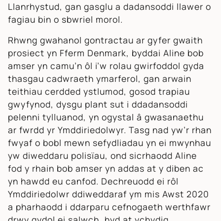
Llanrhystud, gan gasglu a dadansoddi llawer o
fagiau bin o sbwriel morol.
Rhwng gwahanol gontractau ar gyfer gwaith
prosiect yn Fferm Denmark, byddai Aline bob
amser yn camu’n ôl i’w rolau gwirfoddol gyda
thasgau cadwraeth ymarferol, gan arwain
teithiau cerdded ystlumod, gosod trapiau
gwyfynod, dysgu plant sut i ddadansoddi
pelenni tylluanod, yn ogystal â gwasanaethu
ar fwrdd yr Ymddiriedolwyr. Tasg nad yw’r rhan
fwyaf o bobl mewn sefydliadau yn ei mwynhau
yw diweddaru polisïau, ond sicrhaodd Aline
fod y rhain bob amser yn addas at y diben ac
yn hawdd eu canfod. Dechreuodd ei rôl
Ymddiriedolwr ddiweddaraf ym mis Awst 2020
a pharhaodd i ddarparu cefnogaeth werthfawr
drwy gydol ei salwch, hyd at ychydig