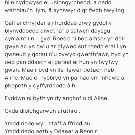
hi’n cydbwyso ei uniongyrchedd, a oedd
weithiau’n llym, â synnwyr digrifwch hwyliog!
Gall ei chryfder a’i hurddas drwy gydol y
blynyddoedd diwethaf o salwch ddysgu
cymaint i ni i gyd. Roedd hi bob amser yn ddi-
gwyn ac yn dwlu ar glywed sut roedd eraill yn
gwneud y gorau o’u bywyd gwerthfawr, hyd yn
oed pan ddaeth ei gafael ei hun yn fwyfwy
gwan. Mae’r byd yn lle llawer tlotach heb
Aline. Mae ei hysbryd yn parhau ym mhawb a
phopeth y cyffyrddodd â hi.
Fyddwn ni byth yn dy anghofio di Aline.
Gyda diolchgarwch aruthrol,
Ymddiriedolwyr, staff a ffrindiau
Ymddiriedolaeth y Ddaear a Rennir