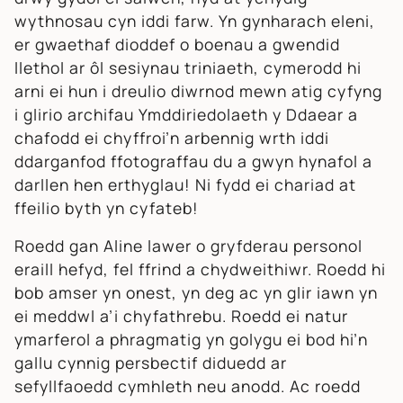
wythnosau cyn iddi farw. Yn gynharach eleni,
er gwaethaf dioddef o boenau a gwendid
llethol ar ôl sesiynau triniaeth, cymerodd hi
arni ei hun i dreulio diwrnod mewn atig cyfyng
i glirio archifau Ymddiriedolaeth y Ddaear a
chafodd ei chyffroi’n arbennig wrth iddi
ddarganfod ffotograffau du a gwyn hynafol a
darllen hen erthyglau! Ni fydd ei chariad at
ffeilio byth yn cyfateb!
Roedd gan Aline lawer o gryfderau personol
eraill hefyd, fel ffrind a chydweithiwr. Roedd hi
bob amser yn onest, yn deg ac yn glir iawn yn
ei meddwl a’i chyfathrebu. Roedd ei natur
ymarferol a phragmatig yn golygu ei bod hi’n
gallu cynnig persbectif diduedd ar
sefyllfaoedd cymhleth neu anodd. Ac roedd