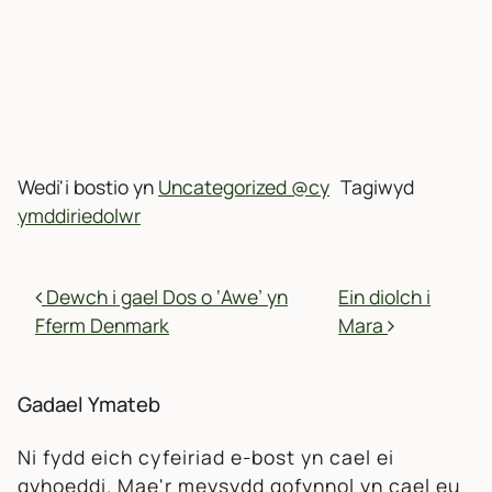
Wedi'i bostio yn
Uncategorized @cy
Tagiwyd
ymddiriedolwr
MORDWYO POSTIADAU
Dewch i gael Dos o ‘Awe’ yn
Ein diolch i
Fferm Denmark
Mara
Gadael Ymateb
Ni fydd eich cyfeiriad e-bost yn cael ei
gyhoeddi.
Mae'r meysydd gofynnol yn cael eu