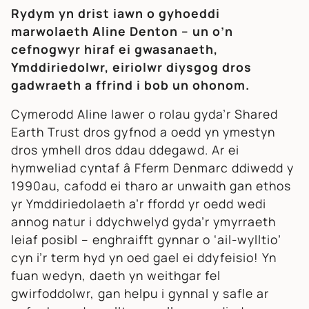
Rydym yn drist iawn o gyhoeddi
marwolaeth Aline Denton – un o’n
cefnogwyr hiraf ei gwasanaeth,
Ymddiriedolwr, eiriolwr diysgog dros
gadwraeth a ffrind i bob un ohonom.
Cymerodd Aline lawer o rolau gyda’r Shared
Earth Trust dros gyfnod a oedd yn ymestyn
dros ymhell dros ddau ddegawd. Ar ei
hymweliad cyntaf â Fferm Denmarc ddiwedd y
1990au, cafodd ei tharo ar unwaith gan ethos
yr Ymddiriedolaeth a’r ffordd yr oedd wedi
annog natur i ddychwelyd gyda’r ymyrraeth
leiaf posibl – enghraifft gynnar o ‘ail-wylltio’
cyn i’r term hyd yn oed gael ei ddyfeisio! Yn
fuan wedyn, daeth yn weithgar fel
gwirfoddolwr, gan helpu i gynnal y safle ar