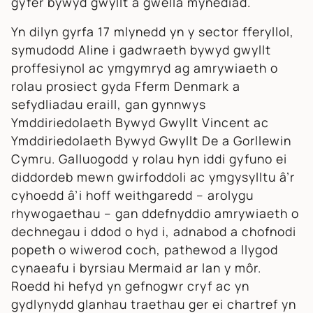
gyfer bywyd gwyllt a gwella mynediad.
Yn dilyn gyrfa 17 mlynedd yn y sector fferyllol,
symudodd Aline i gadwraeth bywyd gwyllt
proffesiynol ac ymgymryd ag amrywiaeth o
rolau prosiect gyda Fferm Denmark a
sefydliadau eraill, gan gynnwys
Ymddiriedolaeth Bywyd Gwyllt Vincent ac
Ymddiriedolaeth Bywyd Gwyllt De a Gorllewin
Cymru. Galluogodd y rolau hyn iddi gyfuno ei
diddordeb mewn gwirfoddoli ac ymgysylltu â’r
cyhoedd â’i hoff weithgaredd – arolygu
rhywogaethau – gan ddefnyddio amrywiaeth o
dechnegau i ddod o hyd i, adnabod a chofnodi
popeth o wiwerod coch, pathewod a llygod
cynaeafu i byrsiau Mermaid ar lan y môr.
Roedd hi hefyd yn gefnogwr cryf ac yn
gydlynydd glanhau traethau ger ei chartref yn