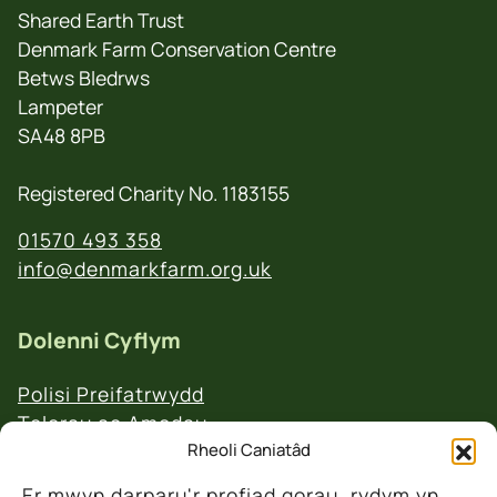
Shared Earth Trust
Denmark Farm Conservation Centre
Betws Bledrws
Lampeter
SA48 8PB
Registered Charity No. 1183155
01570 493 358
info@denmarkfarm.org.uk
Dolenni Cyflym
Polisi Preifatrwydd
Telerau ac Amodau
Polisi Ad-daliadau a Dychweliadau
Rheoli Caniatâd
Er mwyn darparu'r profiad gorau, rydym yn