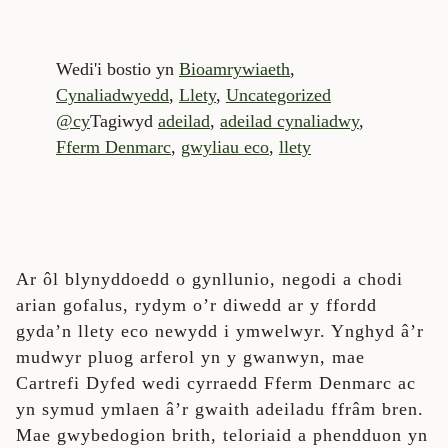
Wedi'i bostio yn
Bioamrywiaeth
,
Cynaliadwyedd
,
Llety
,
Uncategorized
@cy
Tagiwyd
adeilad
,
adeilad cynaliadwy
,
Fferm Denmarc
,
gwyliau eco
,
llety
Ar ôl blynyddoedd o gynllunio, negodi a chodi
arian gofalus, rydym o’r diwedd ar y ffordd
gyda’n llety eco newydd i ymwelwyr. Ynghyd â’r
mudwyr pluog arferol yn y gwanwyn, mae
Cartrefi Dyfed wedi cyrraedd Fferm Denmarc ac
yn symud ymlaen â’r gwaith adeiladu ffrâm bren.
Mae gwybedogion brith, teloriaid a phendduon yn