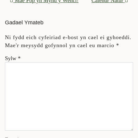
Mae Pop yn Mynd y Wenci!
Calendr Natur
Gadael Ymateb
Ni fydd eich cyfeiriad e-bost yn cael ei gyhoeddi.
Mae'r meysydd gofynnol yn cael eu marcio
*
Sylw
*