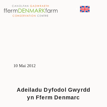
PRIF LYWIO
Neidio i'r cynnwys
10 Mai 2012
Adeiladu Dyfodol Gwyrdd
yn Fferm Denmarc