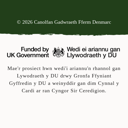
© 2026 Canolfan Gadwraeth Fferm Denmarc
Mae'r prosiect hwn wedi'i ariannu'n rhannol gan
Lywodraeth y DU drwy Gronfa Ffyniant
Gyffredin y DU a weinyddir gan dim Cynnal y
Cardi ar ran Cyngor Sir Ceredigion.