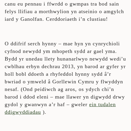
canu eu pennau i ffwrdd o gwmpas tra bod sain
felys llifiau a morthwylion yn atseinio o amgylch
iard y Ganolfan. Cerddoriaeth i’n clustiau!
O ddifrif serch hynny – mae hyn yn cynrychioli
cyfnod newydd ym mhopeth sydd ar gael yma.
Bydd yr unedau llety hunanarlwyo newydd wedi’u
cwblhau erbyn dechrau 2013, yn barod ar gyfer yr
holl bobl ddoeth a rhyfeddol hynny sydd â’r
bwriad o ymweld â Gorllewin Cymru y flwyddyn
nesaf. (Ond peidiwch ag aros, os ydych chi’n
barod i ddod eleni – mae llawer yn digwydd drwy
gydol y gwanwyn a’r haf – gweler
ein tudalen
ddigwyddiadau
).