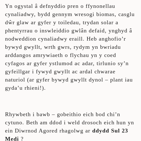
Yn ogystal â defnyddio pren o ffynonellau
cynaliadwy, bydd gennym wresogi biomas, casglu
dŵr glaw ar gyfer y toiledau, trydan solar a
phentyrrau o inswleiddio gwlân defaid, ynghyd â
nodweddion cynaliadwy eraill. Heb anghofio’r
bywyd gwyllt, wrth gwrs, rydym yn bwriadu
arddangos amrywiaeth o flychau yn y coed
cyfagos ar gyfer ystlumod ac adar, tirlunio sy’n
gyfeillgar i fywyd gwyllt ac ardal chwarae
naturiol (ar gyfer bywyd gwyllt dynol – plant iau
gyda’u rhieni!).
Rhywbeth i bawb – gobeithio eich bod chi’n
cytuno. Beth am ddod i weld drosoch eich hun yn
ein Diwrnod Agored rhagolwg ar
ddydd Sul 23
Medi
?