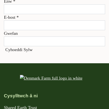
Enw
*
E-bost
*
Gwefan
Cysylltwch â ni
Shared Earth Trust