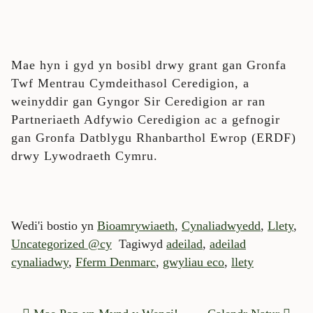
Mae hyn i gyd yn bosibl drwy grant gan Gronfa
Twf Mentrau Cymdeithasol Ceredigion, a
weinyddir gan Gyngor Sir Ceredigion ar ran
Partneriaeth Adfywio Ceredigion ac a gefnogir
gan Gronfa Datblygu Rhanbarthol Ewrop (ERDF)
drwy Lywodraeth Cymru.
Wedi'i bostio yn
Bioamrywiaeth
,
Cynaliadwyedd
,
Llety
,
Uncategorized @cy
Tagiwyd
adeilad
,
adeilad
cynaliadwy
,
Fferm Denmarc
,
gwyliau eco
,
llety
MORDWYO POSTIADAU