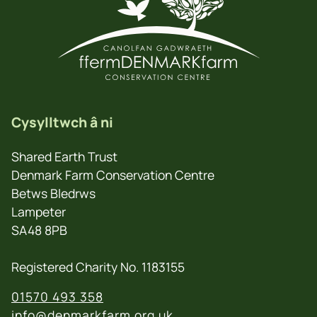
Cysylltwch â ni
Shared Earth Trust
Denmark Farm Conservation Centre
Betws Bledrws
Lampeter
SA48 8PB
Registered Charity No. 1183155
01570 493 358
info@denmarkfarm.org.uk