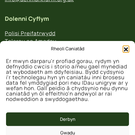
Dolenni Cyflym
Polisi Preifatrwydd
Telerau ac Amodau
Polisi Ad-daliadau a Dychweliadau
Rheoli Caniatâd
Er mwyn darparu'r profiad gorau, rydym yn
defnyddio cwcis i storio a/neu gael mynediad
at wybodaeth am ddyfeisiau. Bydd cydsynio
i'r technolegau hyn yn caniatáu inni brosesu
data fel ymddygiad pori neu IDau unigryw ar y
wefan hon. Gall peidio â chydsynio neu dynnu
© 2026 Canolfan Gadwraeth Fferm Denmarc
caniatâd yn ôl effeithio'n andwyol ar rai
nodweddion a swyddogaethau.
Derbyn
Gwadu