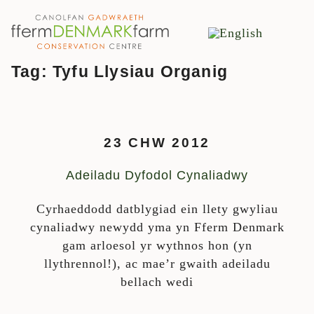
PRIF LYWIO
Neidio i'r cynnwys
Tag:
Tyfu Llysiau Organig
23 CHW 2012
Adeiladu Dyfodol Cynaliadwy
Cyrhaeddodd datblygiad ein llety gwyliau
cynaliadwy newydd yma yn Fferm Denmark
gam arloesol yr wythnos hon (yn
llythrennol!), ac mae’r gwaith adeiladu
bellach wedi