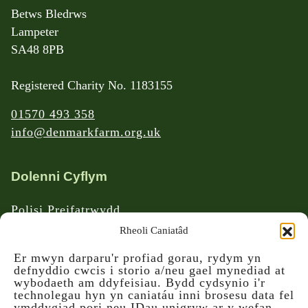
Betws Bledrws
Lampeter
SA48 8PB
Registered Charity No. 1183155
01570 493 358
info@denmarkfarm.org.uk
Dolenni Cyflym
Polisi Preifatrwydd
Telerau ac Amodau
Rheoli Caniatâd
Polisi Ad-daliadau a Dychweliadau
Er mwyn darparu'r profiad gorau, rydym yn
defnyddio cwcis i storio a/neu gael mynediad at
wybodaeth am ddyfeisiau. Bydd cydsynio i'r
technolegau hyn yn caniatáu inni brosesu data fel
ymddygiad pori neu IDau unigryw ar y wefan