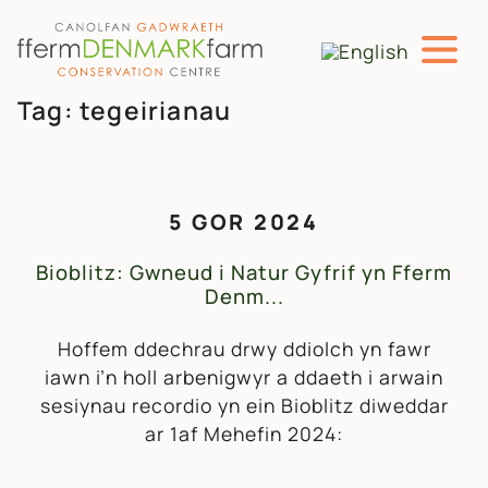
PRIF LYWIO
Neidio i'r cynnwys
Tag:
tegeirianau
5 GOR 2024
Bioblitz: Gwneud i Natur Gyfrif yn Fferm
Denm...
Hoffem ddechrau drwy ddiolch yn fawr
iawn i’n holl arbenigwyr a ddaeth i arwain
sesiynau recordio yn ein Bioblitz diweddar
ar 1af Mehefin 2024: