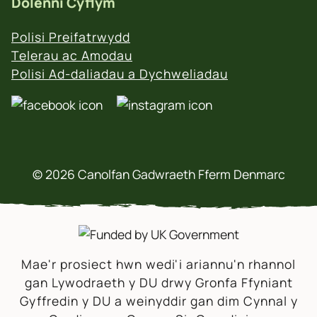
Dolenni Cyflym
Polisi Preifatrwydd
Telerau ac Amodau
Polisi Ad-daliadau a Dychweliadau
© 2026 Canolfan Gadwraeth Fferm Denmarc
Mae'r prosiect hwn wedi'i ariannu'n rhannol
gan Lywodraeth y DU drwy Gronfa Ffyniant
Gyffredin y DU a weinyddir gan dim Cynnal y