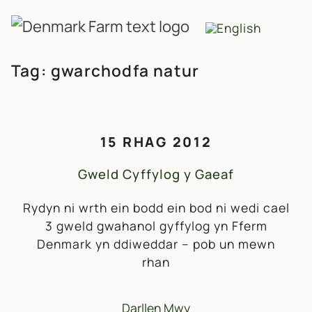
PRIF LYWIO
Neidio i'r cynnwys
Tag:
gwarchodfa natur
15 RHAG 2012
Gweld Cyffylog y Gaeaf
Rydyn ni wrth ein bodd ein bod ni wedi cael
3 gweld gwahanol gyffylog yn Fferm
Denmark yn ddiweddar – pob un mewn
rhan
Darllen Mwy