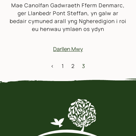
Mae Canolfan Gadwraeth Fferm Denmarc,
ger Llanbedr Pont Steffan, yn galw ar
bedair cymuned arall yng Ngheredigion i roi
eu henwau ymlaen os ydyn
Darllen Mwy
MORDWYO POSTIADAU
<
1
2
3