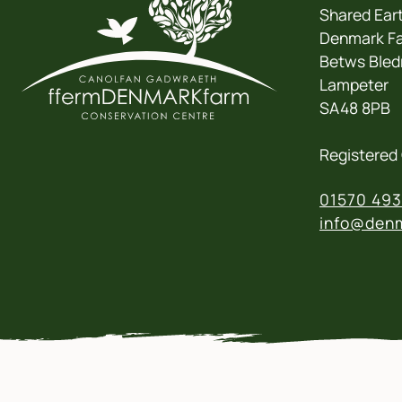
Shared Eart
Denmark Fa
Betws Bled
Lampeter
SA48 8PB
Registered 
01570 493
info@denm