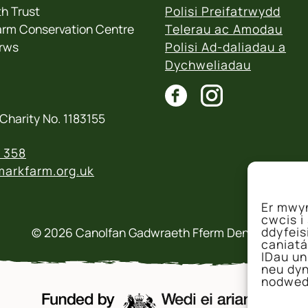
h Trust
Polisi Preifatrwydd
rm Conservation Centre
Telerau ac Amodau
rws
Polisi Ad-daliadau a
Dychweliadau
Charity No. 1183155
 358
arkfarm.org.uk
Er mwyn
cwcis i
ddyfeis
© 2026 Canolfan Gadwraeth Fferm Denmarc
caniatá
IDau un
neu dyn
nodwed