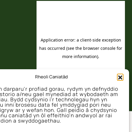
Rheoli Caniatâd
 darparu'r profiad gorau, rydym yn defnyddio
 storio a/neu gael mynediad at wybodaeth am
iau. Bydd cydsynio i'r technolegau hyn yn
u inni brosesu data fel ymddygiad pori neu
igryw ar y wefan hon. Gall peidio â chydsynio
nu caniatâd yn ôl effeithio'n andwyol ar rai
dion a swyddogaethau.