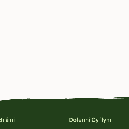
h â ni
Dolenni Cyflym