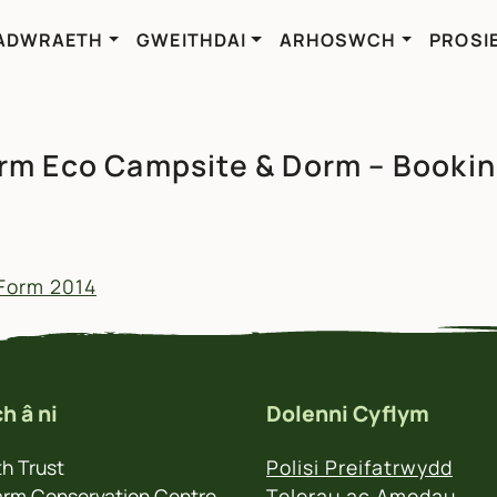
ADWRAETH
GWEITHDAI
ARHOSWCH
PROSI
rm Eco Campsite & Dorm – Bookin
Form 2014
h â ni
Dolenni Cyflym
h Trust
Polisi Preifatrwydd
rm Conservation Centre
Telerau ac Amodau