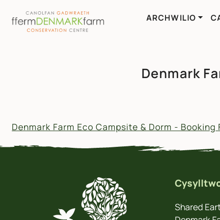
ARCHWILIO
C
PRIF LYWIO
Neidio i'r cynnwys
Denmark Fa
Denmark Farm Eco Campsite & Dorm - Booking 
Cysylltwc
Shared Eart
Denmark Fa