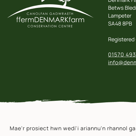
Betws Bled
Lampeter
SA48 8PB
Registered 
01570 493
info@denm
Mae'r prosiect hwn wedi'i ariannu'n rhannol g