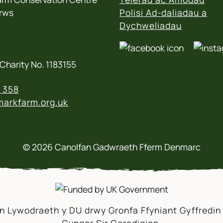
rws
Polisi Ad-daliadau a
Dychweliadau
Charity No. 1183155
 358
arkfarm.org.uk
© 2026 Canolfan Gadwraeth Fferm Denmarc
an Lywodraeth y DU drwy Gronfa Ffyniant Gyffredin 
Cyngor Sir Ceredigion.