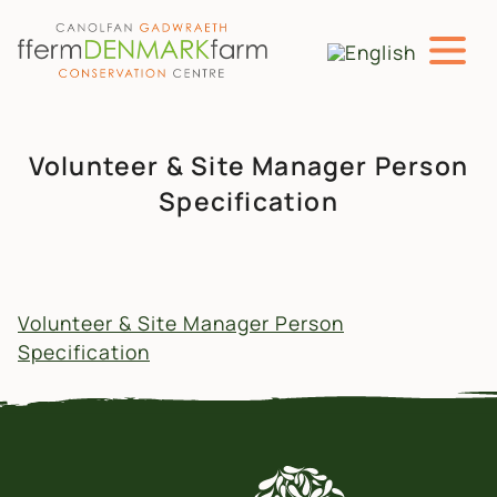
PRIF LYWIO
Neidio i'r cynnwys
Volunteer & Site Manager Person
Specification
Volunteer & Site Manager Person
Specification