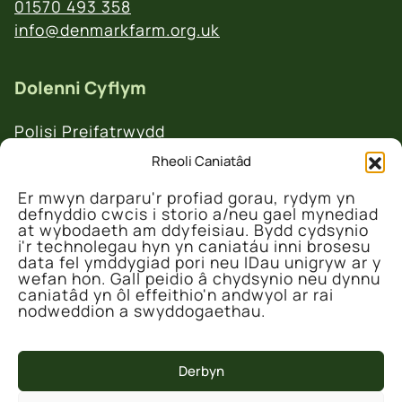
01570 493 358
info@denmarkfarm.org.uk
Dolenni Cyflym
Polisi Preifatrwydd
Telerau ac Amodau
Rheoli Caniatâd
Polisi Ad-daliadau a Dychweliadau
Er mwyn darparu'r profiad gorau, rydym yn
defnyddio cwcis i storio a/neu gael mynediad
at wybodaeth am ddyfeisiau. Bydd cydsynio
i'r technolegau hyn yn caniatáu inni brosesu
data fel ymddygiad pori neu IDau unigryw ar y
wefan hon. Gall peidio â chydsynio neu dynnu
caniatâd yn ôl effeithio'n andwyol ar rai
© 2026 Canolfan Gadwraeth Fferm Denmarc
nodweddion a swyddogaethau.
Derbyn