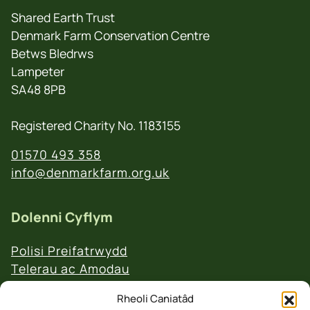
Shared Earth Trust
Denmark Farm Conservation Centre
Betws Bledrws
Lampeter
SA48 8PB
Registered Charity No. 1183155
01570 493 358
info@denmarkfarm.org.uk
Dolenni Cyflym
Polisi Preifatrwydd
Telerau ac Amodau
Polisi Ad-daliadau a Dychweliadau
Rheoli Caniatâd