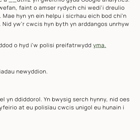
efan, faint o amser rydych chi wedi’i dreulio
 Mae hyn yn ein helpu i sicrhau eich bod chi’n
i. Nid yw’r cwcis hyn byth yn arddangos unrhyw
dod o hyd i’w polisi preifatrwydd
yma.
siadau newyddion.
el yn ddiddorol. Yn bwysig serch hynny, nid oes
eirio at eu polisïau cwcis unigol eu hunain i