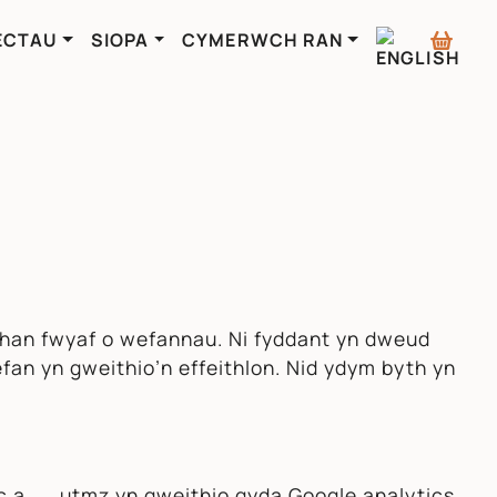
ECTAU
SIOPA
CYMERWCH RAN
 rhan fwyaf o wefannau. Ni fyddant yn dweud
fan yn gweithio’n effeithlon. Nid ydym byth yn
 a __utmz yn gweithio gyda Google analytics.