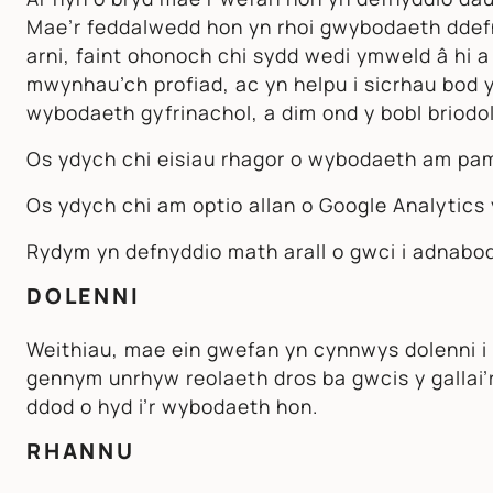
Mae’r feddalwedd hon yn rhoi gwybodaeth ddefnyd
arni, faint ohonoch chi sydd wedi ymweld â hi a
mwynhau’ch profiad, ac yn helpu i sicrhau bod 
wybodaeth gyfrinachol, a dim ond y bobl briodo
Os ydych chi eisiau rhagor o wybodaeth am pam 
Os ydych chi am optio allan o Google Analytics
Rydym yn defnyddio math arall o gwci i adnabod
DOLENNI
Weithiau, mae ein gwefan yn cynnwys dolenni i d
gennym unrhyw reolaeth dros ba gwcis y gallai’r
ddod o hyd i’r wybodaeth hon.
RHANNU