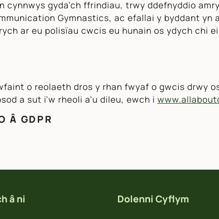
 ein cynnwys gyda’ch ffrindiau, trwy ddefnyddio am
mmunication Gymnastics, ac efallai y byddant yn 
ch ar eu polisïau cwcis eu hunain os ydych chi 
faint o reolaeth dros y rhan fwyaf o gwcis drwy 
od a sut i’w rheoli a’u dileu, ewch i
www.allabout
O Â GDPR
h â ni
Dolenni Cyflym