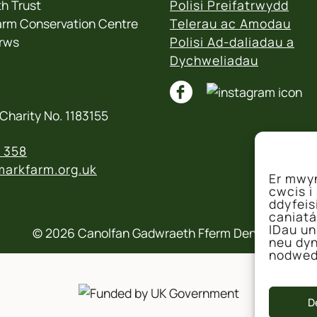
h Trust
Polisi Preifatrwydd
rm Conservation Centre
Telerau ac Amodau
rws
Polisi Ad-daliadau a
Dychweliadau
Charity No. 1183155
 358
arkfarm.org.uk
Er mwyn
cwcis i
ddyfeis
caniatá
IDau un
© 2026 Canolfan Gadwraeth Fferm Denmarc
neu dyn
nodwed
D