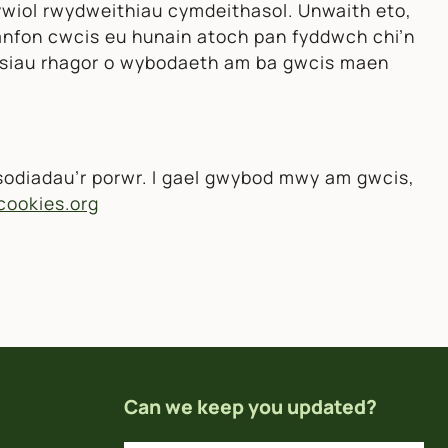
rywiol rwydweithiau cymdeithasol. Unwaith eto,
anfon cwcis eu hunain atoch pan fyddwch chi’n
eisiau rhagor o wybodaeth am ba gwcis maen
osodiadau’r porwr. I gael gwybod mwy am gwcis,
cookies.org
Can we keep you updated?