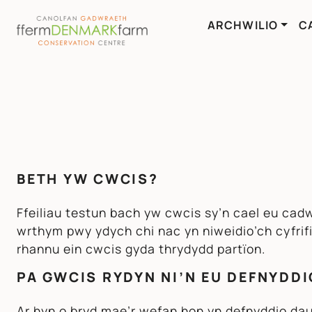
ARCHWILIO
C
PRIF LYWIO
Neidio i'r cynnwys
BETH YW CWCIS?
Ffeiliau testun bach yw cwcis sy’n cael eu cad
wrthym pwy ydych chi nac yn niweidio’ch cyfrifi
rhannu ein cwcis gyda thrydydd partïon.
PA GWCIS RYDYN NI’N EU DEFNYDD
Ar hyn o bryd mae’r wefan hon yn defnyddio d