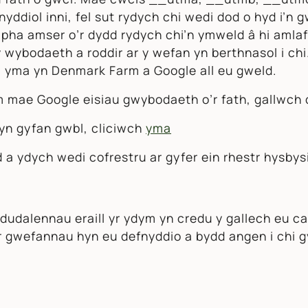
diol inni, fel sut rydych chi wedi dod o hyd i’n gw
 pha amser o’r dydd rydych chi’n ymweld â hi amlaf.
y wybodaeth a roddir ar y wefan yn berthnasol i ch
l yma yn Denmark Farm a Google all eu gweld.
mae Google eisiau gwybodaeth o’r fath, gallwch d
 yn gyfan gwbl, cliciwch
yma
 a ydych wedi cofrestru ar gyfer ein rhestr hysby
udalennau eraill yr ydym yn credu y gallech eu ca
 gwefannau hyn eu defnyddio a bydd angen i chi gyf