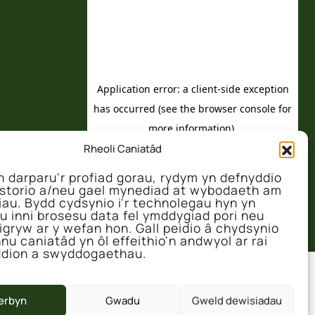
Rheoli Caniatâd
 darparu'r profiad gorau, rydym yn defnyddio
 storio a/neu gael mynediad at wybodaeth am
iau. Bydd cydsynio i'r technolegau hyn yn
u inni brosesu data fel ymddygiad pori neu
igryw ar y wefan hon. Gall peidio â chydsynio
nu caniatâd yn ôl effeithio'n andwyol ar rai
dion a swyddogaethau.
erbyn
Gwadu
Gweld dewisiadau