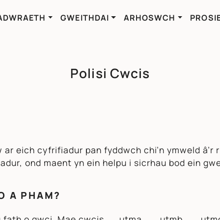
ADWRAETH
GWEITHDAI
ARHOSWCH
PROSI
Polisi Cwcis
w ar eich cyfrifiadur pan fyddwch chi’n ymweld â’r
adur, ond maent yn ein helpu i sicrhau bod ein gwe
IO A PHAM?
au fath o gwci. Mae cwcis __utma, __utmb, __utmc