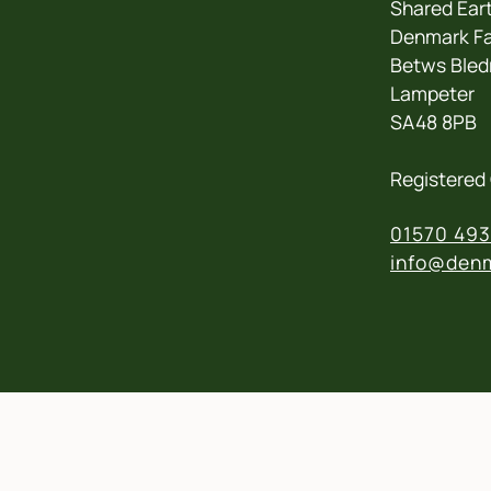
Shared Eart
Denmark Fa
Betws Bled
Lampeter
SA48 8PB
Registered 
01570 493
info@denm