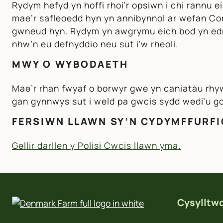
Rydym hefyd yn hoffi rhoi’r opsiwn i chi rannu
mae’r safleoedd hyn yn annibynnol ar wefan Co
gwneud hyn. Rydym yn awgrymu eich bod yn edry
nhw’n eu defnyddio neu sut i’w rheoli.
MWY O WYBODAETH
Mae’r rhan fwyaf o borwyr gwe yn caniatáu rhyw
gan gynnwys sut i weld pa gwcis sydd wedi’u gos
FERSIWN LLAWN SY’N CYDYMFFURFI
Gellir darllen y Polisi Cwcis llawn yma.
Cysylltwc